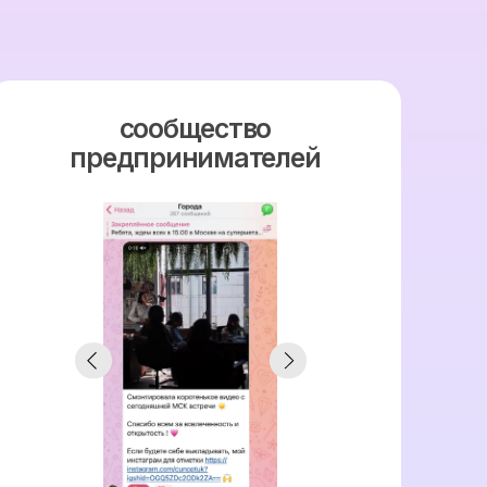
акты поставщиков
 подрядчиков