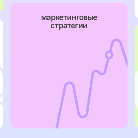
оварное направл
ая бизнес-модел