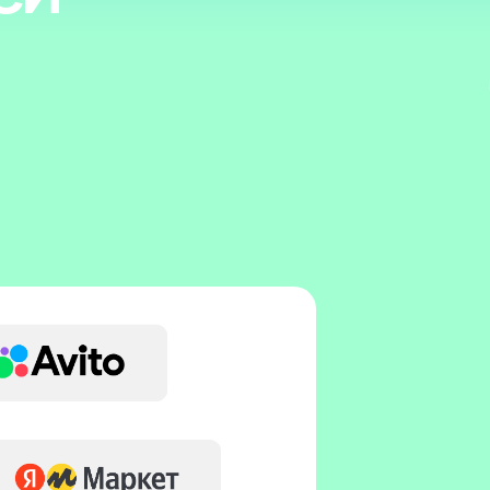
ей
айн