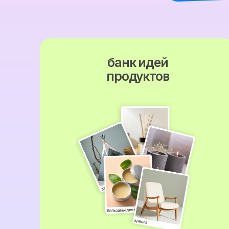
шаблоны
расчетов и
таблиц