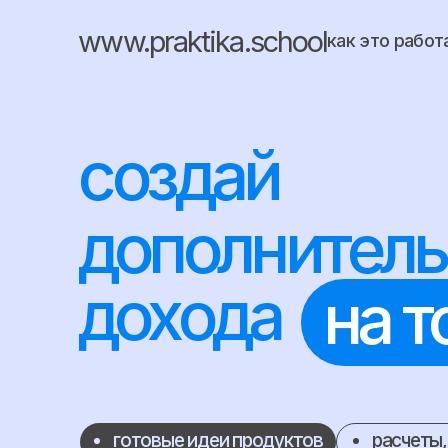
www.praktika.school
как это работает
создай
дополнительн
дохода
на то
готовые идеи продуктов
расчеты, табл
сообщество предпринимателей