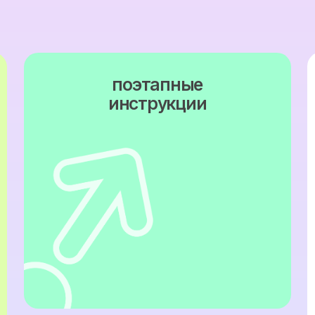
маркетинговые
стратегии
конт
и