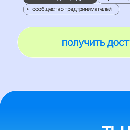
получить доступ
ты м
кресла