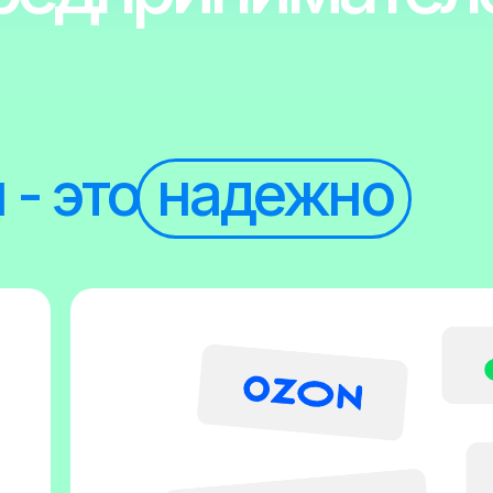
дают многомиллионный
покупательский трафик по вс
России как онлайн так и в оффл