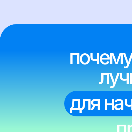
для нач
пре
Товарные ниши - 
люди покупали,