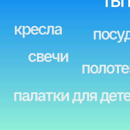
посуду
свечи
полотен
палатки для детей