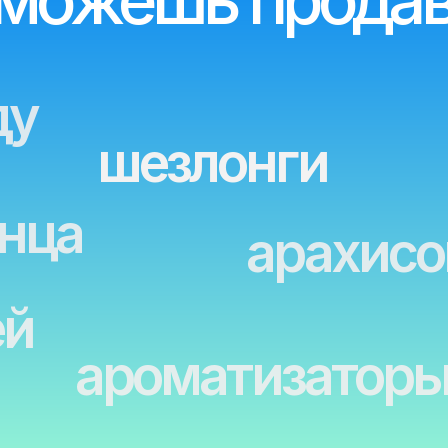
бом
шезлонги
ца
арахисовые 
ароматизаторы