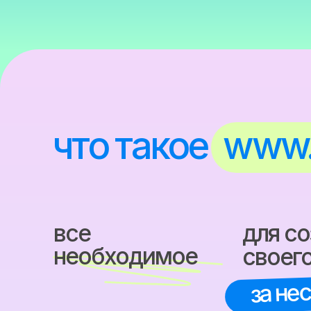
что такое
www.pra
все
для созда
необходимое
своего то
за неско
банк идей
продуктов