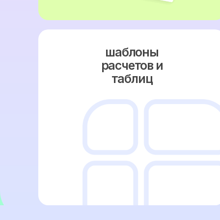
почему т
лучш