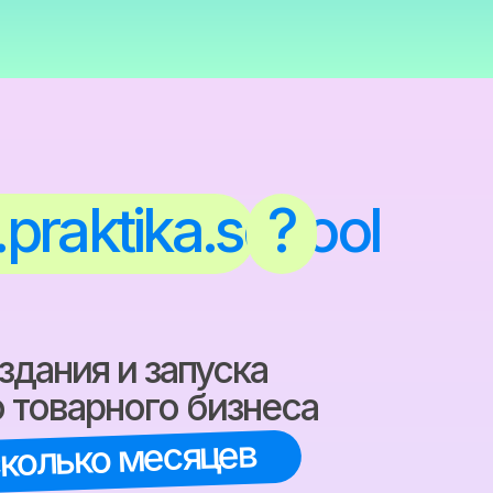
ktika.school
?
ния и запуска
варного бизнеса
лько месяцев
поэтапные
пре
инструкции