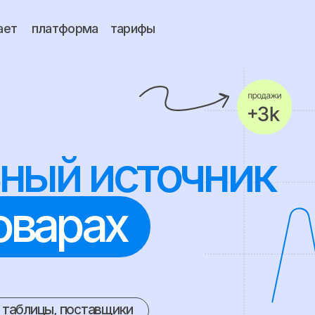
платформа
тарифы
ый источник
варах
ицы, поставщики