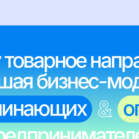
инающих
опыт
дпринимателей
это
надежно