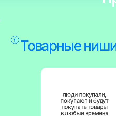
покупают и будут
покупать товары
в любые времена
тысячи товаров
продаются
ежедневно на
миллиарды
рублей