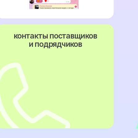
ение
ь