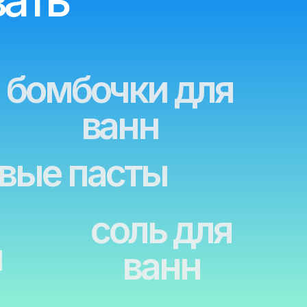
бочки для
ванн
пасты
соль для
ванн