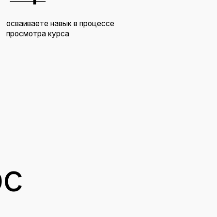
экспертам
особы
узнаете как работает платформа 
способы построения
бренд-стратег
бренда