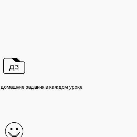
ания в каждом уроке
 удобное
я