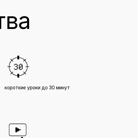
ткие уроки до 30 минут
домашние зад
иваете навык в процессе
обучайтесь в
мотра курса
для вас врем