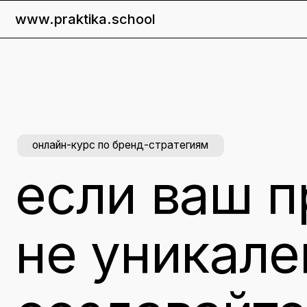
www.praktika.school
п
онлайн-курс по бренд-стратегиям
если ваш пр
не уникален
создавайте 