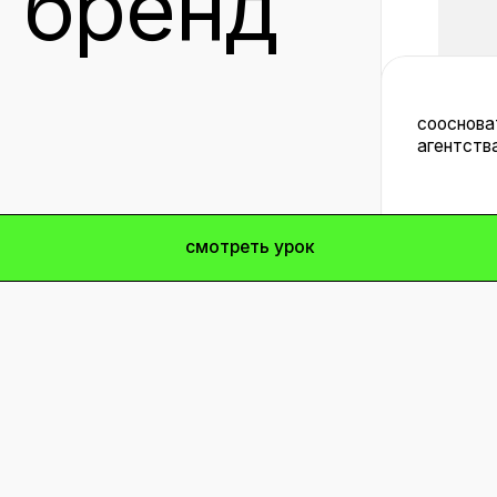
сооснователь консалти
агентства SOCRATEAM
смотреть урок