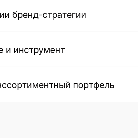
ортиментный портфель
ва