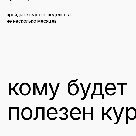
кому будет
полезен курс
компаниям
узнаете как работает платформа бренда и найдете сп
построения
бренд-стратегии