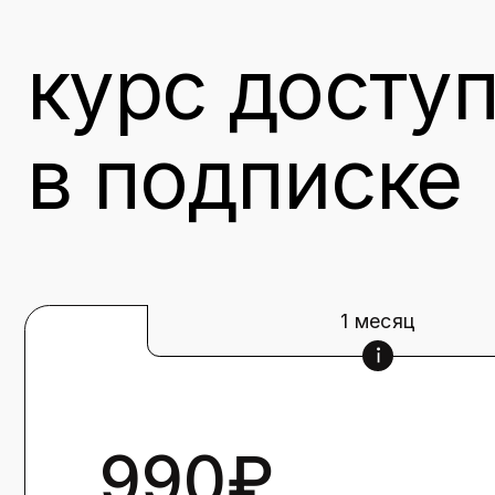
990₽
Безлимитный доступ к 60-ти курсам по
маркетингу и обновлениям на месяц
Гарантируем моментальный возврат, если
вам не понравится контент
попробовать