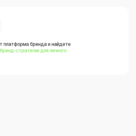
есяцев