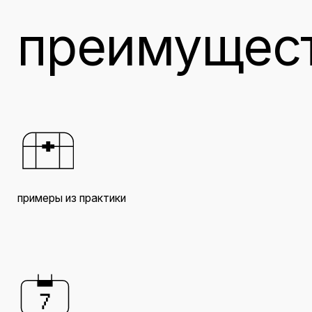
примеры из практики
коро
пройдите курс за неделю, а
осва
не несколько месяцев
прос