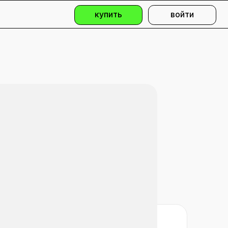
купить
войти
ригорий Храбров