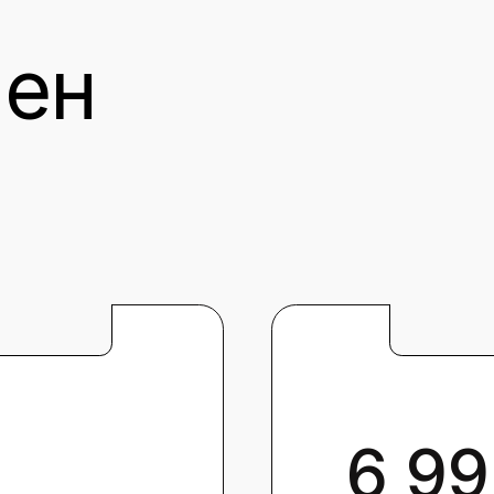
6 990₽
Безлимитный доступ к 60-ти к
маркетингу и обновлениям на г
Гарантируем моментал
вам не понравится кон
мне точ