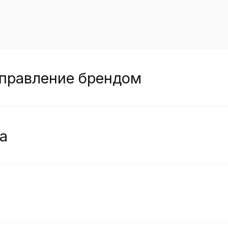
авление брендом
бренд-стратегии
 инструмент