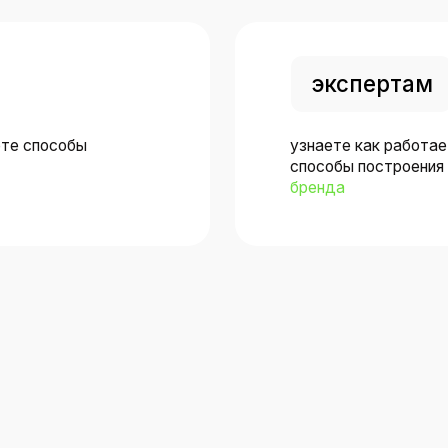
н
12 м