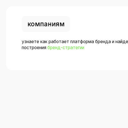
курс доступе
в подписке
1 месяц