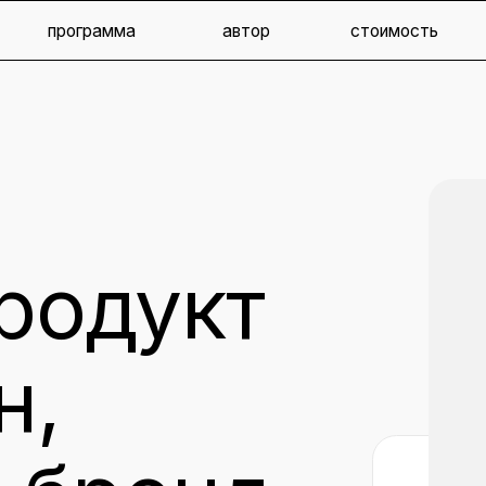
рограмма
автор
стоимость
одукт
,
бренд
автор — Г