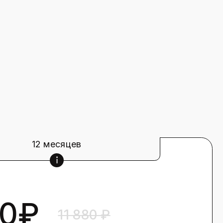
11 880 ₽
урсам по
од
ьный возврат, если
тент
но нужно