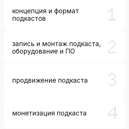
подкасты
учеников