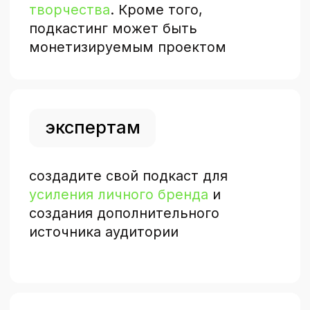
6 990₽
11 880 ₽
Безлимитный доступ к 60-ти
курсам по маркетингу и
обновлениям на год
Гарантируем моментальный
возврат, если вам не
понравится контент
мне точно нужно
напишите нам