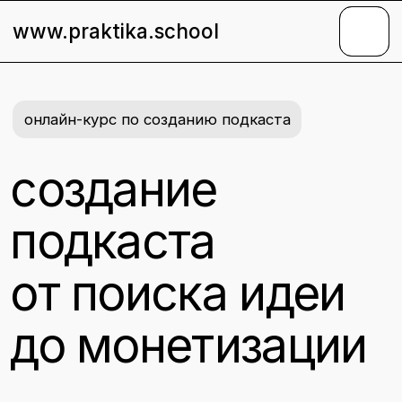
www.praktika.school
онлайн-курс по созданию подкаста
создание
подкаста
от поиска идеи
до монетизации
как найти идею и формат подкаста,
продвигать и монетизировать подкасты