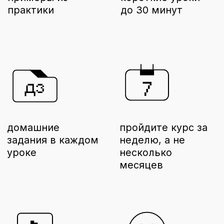
подкастинг это один из лучших
способов для
самореализации и
творчества
. Кроме того,
подкастинг может быть
монетизируемым проектом
экспертам
создадите свой подкаст для
усиления личного бренда
и
создания дополнительного
источника аудитории
компаниям