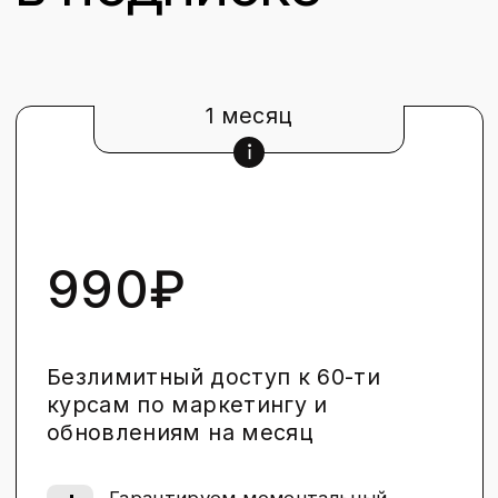
Vk
спикерам
Tg
авторам
Inst
блогерам
политика конфиденциальности
пользовательское соглашение
гарантия безопасности
разработка от «Некодим»
дизайн от Looo